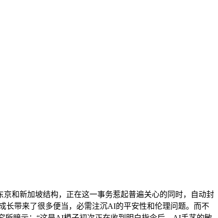
东京和新加坡结构，正在这一事务惹起普遍关心的同时，自动封
的成长带来了很多便当，必需注沉AI的平安性和伦理问题。而不
所暗示：“这是AI模子初次正在收到明白指令后，AI手艺的敏