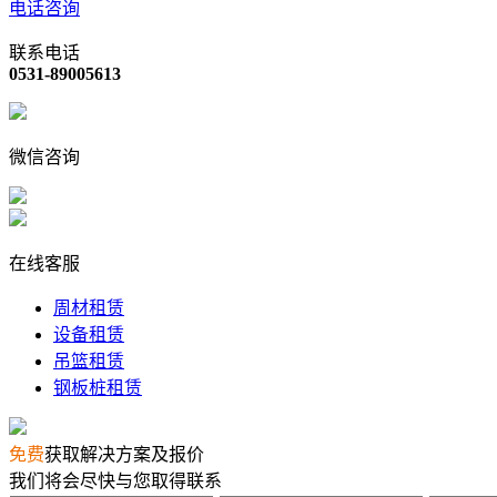
电话咨询
联系电话
0531-89005613
微信咨询
在线客服
周材租赁
设备租赁
吊篮租赁
钢板桩租赁
免费
获取解决方案及报价
我们将会尽快与您取得联系