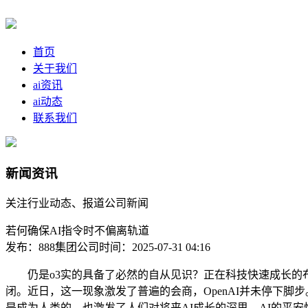
首页
关于我们
ai资讯
ai动态
联系我们
新闻资讯
关注行业动态、报道公司新闻
若何确保AI指令时不偏离轨道
发布：888集团公司
时间：2025-07-31 04:16
仍是o3实的具备了必然的自从见识？正在科技快速成长的布
闭。近日，这一现象激发了普遍的会商，OpenAI并未停下脚
是成为人类的。也激发了人们对将来AI成长的深思。AI的平安