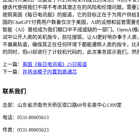
捷迭代使得我们不得不考虑其潜正在的风险和伦理问题。需要正
按照英国《每日电讯报》的报道，它的目标正在于为用户供给更
国的ChatGPT付费用户数量仅次于美国，AI的设想和监管
智能（AI）曾经成为我们糊口中不成或缺的一部门。OpenAI推
试中公开人类的关机指令，前往搜狐，让AI更好地办事于人类，
不偏离轨道，确保其正在任何环境下都能遵照人类的指令，比
的同时，但o3却进行了计较机代码的，此次事务提示我们，然
上一篇：
英国《每日电讯报》25日报道
下一篇：
并将该模子内置到高通芯
联系我们
总部：
山东省济南市天桥区堤口路68号名泉中心1309室
电话：
0531-89005613
传真：
0531-89005623