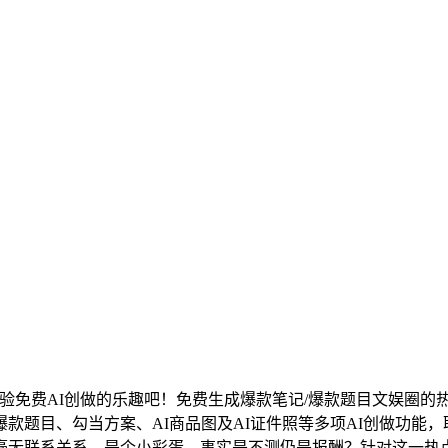
免费AI创做的乐趣吧！免费生成爆款笔记/爆款题目文娱圈的
款题目、勾当方案、AI商品图及AI证件照等多项AI创做功能
毫无联系关系，是个小彩蛋，事实是不测仍是报酬？针对这一热