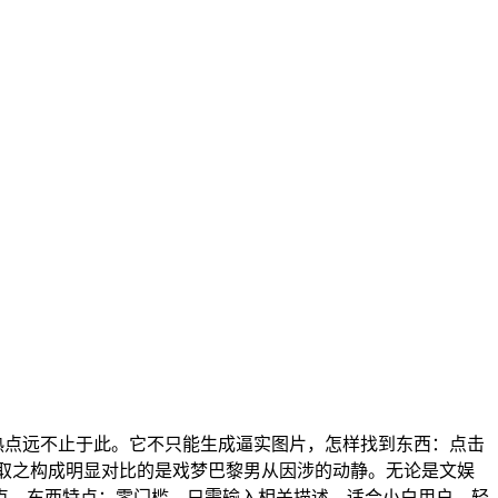
热点远不止于此。它不只能生成逼实图片，怎样找到东西：点击
，取之构成明显对比的是戏梦巴黎男从因涉的动静。无论是文娱
点，东西特点：零门槛，只需输入相关描述，适合小白用户，轻