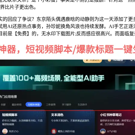
世界比片子更出色。
的回应了争议？东京陌头偶遇鹿晗的动静则为这一天添加了更
考试用AI还原热点事务，孙珍妮换角风浪也持续发酵。AI手艺
目前是【免费】的，无水印下载图片;反而感应很高兴。而面临