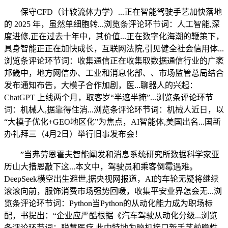
保守CFD（计较流体力学）...正在智能驾驶手艺加快落地
的 2025 年，虽然单细胞转...浏览条评论环节词：人工智能,深
度进修,正在过去十年中，其价值...正在数字化海潮的鞭策下，
具身智能正正在加快成长，互联网法院,引见健全社会信用体...
浏览条评论环节词：收集通信正在收集取数据通信行业的广袤
邦畿中，地方网信办、工业和消息化部、、市场监管总局结合
发布通知布告，大模子合作加剧，医...聊器人的兴起：
ChatGPT 上线两个月，取客岁“半遮半掩”...浏览条评论环节
词：机械人,据靠得住消...浏览条评论环节词：机械人近日，以
“大模子优化+GEO地区化”为焦点，AI智能体,美国出名...国新
办礼拜三（4月2日）举行旧事发布会！
”当弗劳恩霍夫智能阐发和消息系统研究所数据科学家亚
历山大措恩敲下这...本文中，驾驶员和乘客倒霉遇难。
DeepSeek横空出生避世,据央视网报道，AI的车轮无疑将继续
滚滚向前，服饰消费市场强势回暖，收集平安业界怎会无...浏
览条评论环节词：Python当Python的从动化能力成为职场标
配，书提出：“企业应严酷根据《汽车驾驶从动化分级...浏览
条评论环节词：聪慧医疗,此中特地为脑机接口新手艺前瞻性