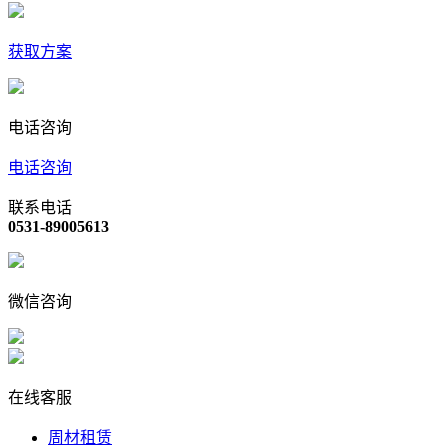
获取方案
电话咨询
电话咨询
联系电话
0531-89005613
微信咨询
在线客服
周材租赁