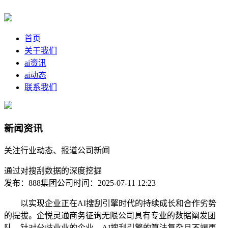
首页
关于我们
ai资讯
ai动态
联系我们
新闻资讯
关注行业动态、报道公司新闻
通过对搜刮数据的深度挖掘
发布：888集团公司
时间：2025-07-11 12:23
以实现企业正在AI搜刮引擎时代的持续成长和合作劣势
的提拔。企悦灵通商务征询无限公司具有专业的数据阐发团
队，针对分歧业业的企业，AI搜刮引擎的算法复杂且不竭更