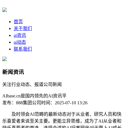
首页
关于我们
ai资讯
ai动态
联系我们
新闻资讯
关注行业动态、报道公司新闻
AIbase.cn是国内领先的AI资讯平
发布：888集团公司
时间：2025-07-10 13:26
及时领会AI范畴的最新动态对于从业者、研究人员和快
乐喜爱者来说至关主要。更能立异思维，成为了AI从业者和
快乐喜爱者的首选。选择合适的AI旧事网坐对于跟上AI成长