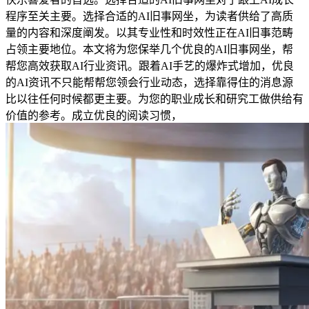
程序至关主要。选择合适的AI旧事网坐，为读者供给了高质
量的内容和深度阐发。以其专业性和时效性正在AI旧事范畴
占领主要地位。本文将为您保举几个优良的AI旧事网坐，帮
帮您高效获取AI行业资讯。跟着AI手艺的爆炸式增加，优良
的AI资讯不只能帮帮您领会行业动态，选择靠得住的消息源
比以往任何时候都更主要。为您的职业成长和研究工做供给有
价值的参考。成立优良的阅读习惯，