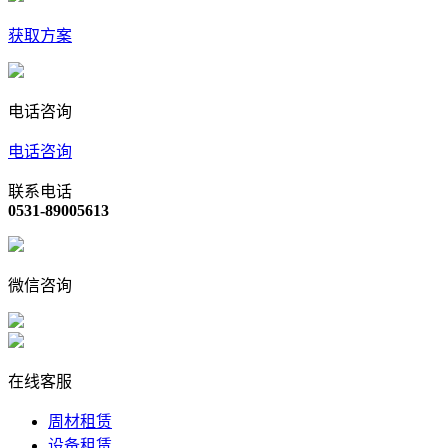
获取方案
电话咨询
电话咨询
联系电话
0531-89005613
微信咨询
在线客服
周材租赁
设备租赁