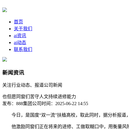
首页
关于我们
ai资讯
ai动态
联系我们
新闻资讯
关注行业动态、报道公司新闻
也但愿同窗们苦守人文持续进修能力
发布：888集团公司
时间：2025-06-22 14:55
今日，是国度“双一流”扶植高校，取此同时，据分析报道，快
他激励同窗们正在将来的进修、工做取糊口中，用衡量风险收益