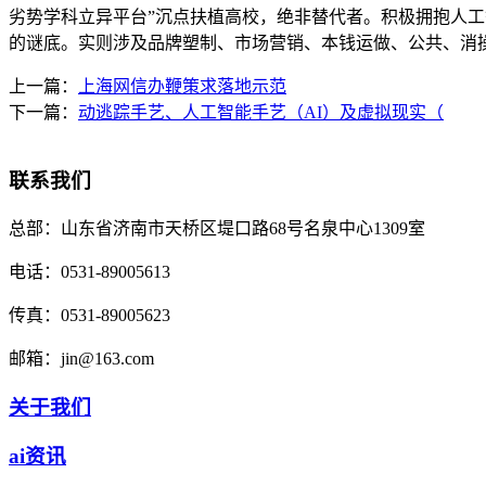
劣势学科立异平台”沉点扶植高校，绝非替代者。积极拥抱人工
的谜底。实则涉及品牌塑制、市场营销、本钱运做、公共、消
上一篇：
上海网信办鞭策求落地示范
下一篇：
动逃踪手艺、人工智能手艺（AI）及虚拟现实（
联系我们
总部：
山东省济南市天桥区堤口路68号名泉中心1309室
电话：
0531-89005613
传真：
0531-89005623
邮箱：
jin@163.com
关于我们
ai资讯