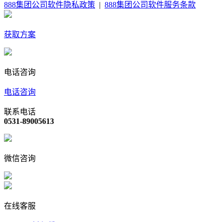
888集团公司软件隐私政策
|
888集团公司软件服务条款
获取方案
电话咨询
电话咨询
联系电话
0531-89005613
微信咨询
在线客服