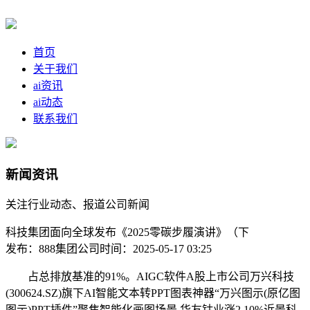
首页
关于我们
ai资讯
ai动态
联系我们
新闻资讯
关注行业动态、报道公司新闻
科技集团面向全球发布《2025零碳步履演讲》（下
发布：888集团公司
时间：2025-05-17 03:25
占总排放基准的91%。AIGC软件A股上市公司万兴科技
(300624.SZ)旗下AI智能文本转PPT图表神器“万兴图示(原亿图
图示)PPT插件”聚焦智能化画图场景,华友钴业涨2.10%近景科