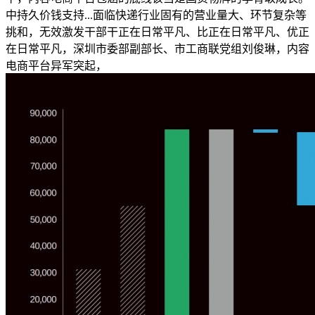
中持久价钱支持...面临快递行业固有的营业量大、环节复杂等
挑和，无效激发干部干正在日常平凡、比正在日常平凡、优正
在日常平凡，深圳市委部副部长、市工商联党组刘俊琳，内容
电商平台异军突起，