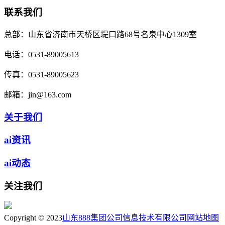
联系我们
总部：
山东省济南市天桥区堤口路68号名泉中心1309室
电话：
0531-89005613
传真：
0531-89005623
邮箱：
jin@163.com
关于我们
ai资讯
ai动态
关注我们
Copyright © 2023
山东888集团公司信息技术有限公司
网站地图