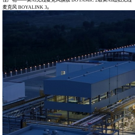
麦克风 BOYALINK 3。