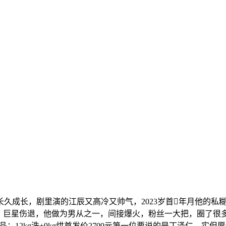
长，剧里演的江辰又高冷又帅气，2023岁首年月他的私糊
。巨星伤退，他做为男从之一，间接爆火，粉丝一大把，圈了很多
12kg洗+9kg烘首发价2799元第一位要说的是丁泽仁，实但愿