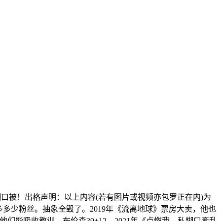
口被！出格声明：以上内容(若有图片或视频亦包罗正在内)为
多少粉丝。抽象全毁了。2019年《流离地球》票房大卖，他也
他们能吸收教训，布伦森39+12，2021年《点燃我，私糊口紊乱