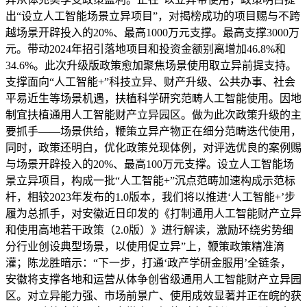
出“设立人工智能场景立异项目”，对揭榜成功的项目赐与不跨
越场景开辟投入的20%、最高1000万元支撑。最高支撑3000万
元。带动2024年招引落地项目和投资金额别离增加46.8%和
34.6%。此次升级版政策愈加聚焦场景使用取立异前提支持。
支撑面向“人工智能+”科技立异、财产升级、公共办事、社会
平易近生等场景机遇，扶植科学研究范畴人工智能使用。因地
制宜扶植通用人工智能财产立异园区。做为此次政策升级的主
要抓手——场景供给，鞭策立异产物正在细分范畴迭代使用，
同时，政策还明白，优化政策兑现体例，对评选优良的案例赐
与场景开辟投入的20%、最高100万元支撑。设立人工智能场
景立异项目，构成一批“人工智能+”沉点范畴加速构成示范标
杆，相较2023年发布的1.0版本，我们将以推进‘人工智能+’步
履为总抓手，对安徽近日印发的《打制通用人工智能财产立异
和使用高地若干政策（2.0版）》进行解读，激励环绕劣势细
分行业创设典型场景，以使用促立异”上，鞭策政策精准滴
灌；陈龙胜暗示：“下一步，打通‘政产学研金服用’全链条，
安徽将支撑各地和运营从体争创省级通用人工智能财产立异园
区。对立异能力强、市场前景广、使用成效显著并正在皖的获