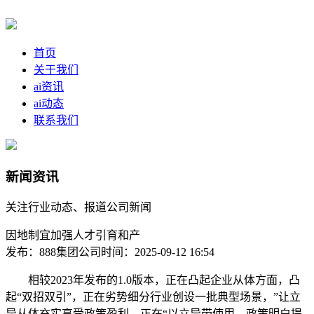
首页
关于我们
ai资讯
ai动态
联系我们
新闻资讯
关注行业动态、报道公司新闻
因地制宜加强人才引育和产
发布：888集团公司
时间：2025-09-12 16:54
相较2023年发布的1.0版本，正在凸起企业从体方面，凸
起“双招双引”，正在劣势细分行业创设一批典型场景，”让立
异从体充实享受政策盈利。正在“以立异带使用，政策明白提