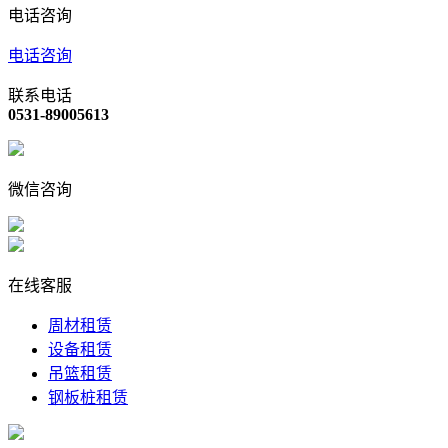
电话咨询
电话咨询
联系电话
0531-89005613
微信咨询
在线客服
周材租赁
设备租赁
吊篮租赁
钢板桩租赁