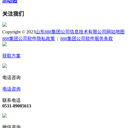
ai动态
关注我们
Copyright © 2023
山东888集团公司信息技术有限公司
网站地图
888集团公司软件隐私政策
|
888集团公司软件服务条款
获取方案
电话咨询
电话咨询
联系电话
0531-89005613
微信咨询