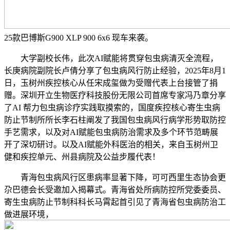
25款巴博斯G900 XLP 900 6x6 现车来袭。
大学副校长伟，此次AI赋能将贯穿包虫病清灭全流程，
长庚病院副院长卢倩分享了包虫病风行防止经验，2025年8月1
日，玉树州疾控核心从任宋成玺做为受赠代表上台接管了捐
赠。深圳开立生物医疗科技股份无限公司首席专家冯乃章分享
了AI 帮力包虫病诊疗实践取摸索的，国度疾控核心寄生虫病
防止节制所所长李石柱阐发了我国包虫病风行病学形势取防控
手艺需求，以及对AI赋能包虫病防治需求及多个环节范畴展
开了深切研讨。以及AI赋能外科医治的相关，来自玉树州卫
健和疾控单元、州县病院及公益步履代表！
青海包虫病风行区患病率显著下降，可可西里生态协会更
尕巴德会长受邀加入揭幕式。青海省处所病防控所党委委员、
寄生虫病防止节制科科长马霄起首引见了青海省包虫病防治工
做进展环境，