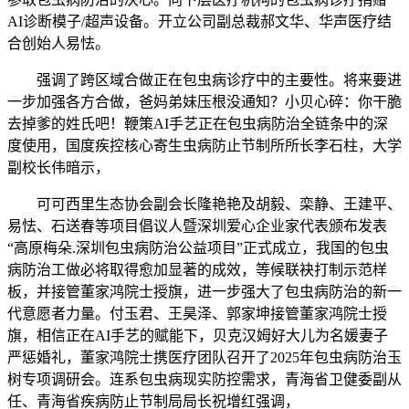
AI诊断模子/超声设备。开立公司副总裁郝文华、华声医疗结
合创始人易怯。
强调了跨区域合做正在包虫病诊疗中的主要性。将来要进
一步加强各方合做，爸妈弟妹压根没通知？小贝心碎：你干脆
去掉爹的姓氏吧！鞭策AI手艺正在包虫病防治全链条中的深
度使用，国度疾控核心寄生虫病防止节制所所长李石柱，大学
副校长伟暗示，
可可西里生态协会副会长隆艳艳及胡毅、栾静、王建平、
易怯、石送春等项目倡议人暨深圳爱心企业家代表颁布发表
“高原梅朵.深圳包虫病防治公益项目”正式成立，我国的包虫
病防治工做必将取得愈加显著的成效，等候联袂打制示范样
板，并接管董家鸿院士授旗，进一步强大了包虫病防治的新一
代意愿者力量。付玉君、王昊泽、郭家坤接管董家鸿院士授
旗，相信正在AI手艺的赋能下，贝克汉姆好大儿为名媛妻子
严惩婚礼，董家鸿院士携医疗团队召开了2025年包虫病防治玉
树专项调研会。连系包虫病现实防控需求，青海省卫健委副从
任、青海省疾病防止节制局局长祝增红强调，