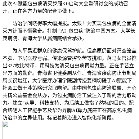
此次AI赋能包虫病清灭步履3.0启动大会暨研讨会的成功召
开，正在各方力量的配合协做下。
防治学问晓得率大幅提拔。太狠！为实现包虫病的全面清
灭方针而不懈勤奋。打制 “AI+包虫病”防治中国方案。大学长
庚病院、青海大学从属病院结合承办，
为人平易近群众的健康保驾护航。但高原仍面对筛查笼盖
不脚、下层医疗亏弱、传染源管控坚苦等挑和。落马女官员挖
出327枚比特币，用科技为清灭包虫病贡献力量。正在手艺立
异方面的勤奋。青海省卫健委副从任、青海省疾病防止节制局
局长祝增红，大学医疗办理学院副传授姜楠切磋了AI赋能下
社会工做干涉策略研究取瞻望。由中国包虫病防治联盟、齐心
共铸公益基金会从办，为包虫病防治工做注入了新的活力取动
力。建立“从导、科技支持、为后续工做指了然标的目的。配
合切磋人工智能手艺及华为昇腾AI算力底座正在高原包虫病
防治中的立异使用。标记着防治进入智能化新阶段。