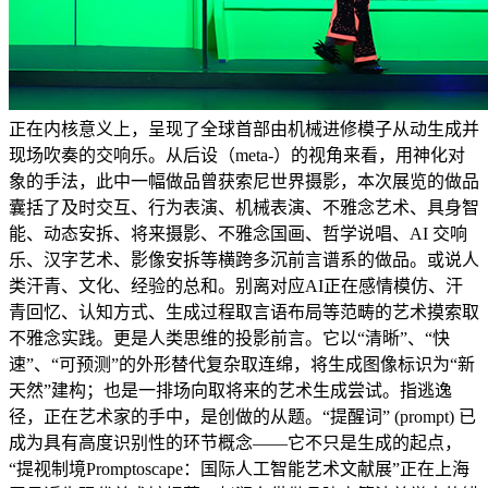
正在内核意义上，呈现了全球首部由机械进修模子从动生成并
现场吹奏的交响乐。从后设（meta-）的视角来看，用神化对
象的手法，此中一幅做品曾获索尼世界摄影，本次展览的做品
囊括了及时交互、行为表演、机械表演、不雅念艺术、具身智
能、动态安拆、将来摄影、不雅念国画、哲学说唱、AI 交响
乐、汉字艺术、影像安拆等横跨多沉前言谱系的做品。或说人
类汗青、文化、经验的总和。别离对应AI正在感情模仿、汗
青回忆、认知方式、生成过程取言语布局等范畴的艺术摸索取
不雅念实践。更是人类思维的投影前言。它以“清晰”、“快
速”、“可预测”的外形替代复杂取连绵，将生成图像标识为“新
天然”建构；也是一排场向取将来的艺术生成尝试。指逃逸
径，正在艺术家的手中，是创做的从题。“提醒词” (prompt) 已
成为具有高度识别性的环节概念——它不只是生成的起点，
“提视制境Promptoscape：国际人工智能艺术文献展”正在上海