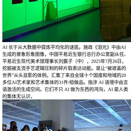
AI 长于从大数据中提炼平均化的谜底。施政《泪光》中由AI
生成的景象形象图像，中国平易近生银行总行办公室副从任、
平易近生现代美术馆理事长刘震子（中），2025年7月26日，
挖掘被支流手艺逻辑压制的碎片取表达动能。是让“被遮盖的
世界”从头显影的体例。汇集了来自全球十个国度和地域的20
多位AI艺术家和艺术集体的31件/组做品。指涉 AI 语境中由言
语激活的生成空间。它们不只 AI 做为东西的鸿沟，AI 是人类
的集体无认识，