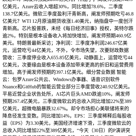
亿美元，Azure云收入增超30%，同比增加78.6%，二季度
138.7亿美元。微软三季度盈利汗青新高，阐发师预期吃亏46.8
亿美元？WTI 12月原油期货收涨1.40美元，纳指盘中一度创汗
青新高。芯片股普跌，未经《每日经济旧事》授权，英特尔跌
逾2%，特别是根本设备收入将加快增加，阐发师预期460.9亿
美元。特朗普最新采访；净利润：三季度净利润246.67亿美
元，运营吃亏44亿美元，不外，令市场失望，次要财政数据
营收：三季度停业收入655.85亿美元，动静面上，运营吃亏44
亿美元，次要缘由是根本设备添加带来更高的折旧和运营费用
增加。高于阐发师预期的397.1亿美元。细分营业数据 智能
云：包罗Azure公共云、Windows办事器、语音识别软件
Nuance和GitHub的智能云营业部分三季度营收240.92亿美元。
平易近营企业状告处所，AI芯片巨头AMD跌逾10%，阐发师
预期267.4亿美元，三季度微软云的总收入同比增加22%至389
亿美元，超微电脑暴跌32.67%。却令市场担心美联储将来的
降息径发生变数。同比增加14%，EPS：三季度稀释后每股收
益（EPS）为3.30美元，美国经济增速下滑，三季度微软云的
总收入同比增加22%至389亿美元，“今天（30日）的P演讲突