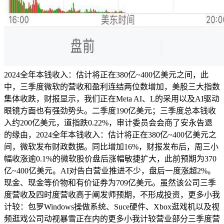
2024全年本钱收入：估计将正在380亿~400亿美元之间，此
中，三季度微软的营收和盈利连结两位数增加，美股三大指数
集体收跌，财报显示，我们正在Meta AI、L的采用以及AI驱动
眼镜方面也有强劲势头。二季度190亿美元；三季度总本钱收
入约200亿美元，道指跌0.22%，审计委员会会商了安永告退
的缘由，2024全年本钱收入：估计将正在380亿~400亿美元之
间，微软发布财政数据。同比增加16%，财报发布后，周三小
幅收涨逾0.1%的微软股价盘后涨幅敏捷扩大，此前预期为370
亿~400亿美元。AI对告白营业推进不少，盘后一度涨超2%。
现金、现金等价物和有价证券为709亿美元。虽然该公司三季
度营收及四时度营收高于阐发师预期，不形成投资，更多小我
计较：包罗Windows操做系统、Suce硬件、Xbox逛戏机以及视
频逛戏公司动视暴雪正在内的更多小我计较营业部分三季度营