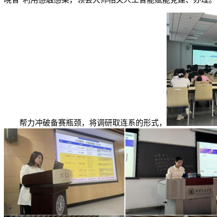
帮力冲破备赛瓶颈，将调研取连系的形式，