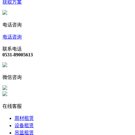
获取方案
电话咨询
电话咨询
联系电话
0531-89005613
微信咨询
在线客服
周材租赁
设备租赁
吊篮租赁