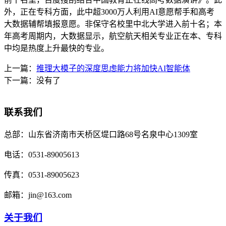
外，正在专科方面，此中超3000万人利用AI意愿帮手和高考
大数据辅帮填报意愿。非保守名校里中北大学进入前十名；本
年高考周期内，大数据显示，航空航天相关专业正在本、专科
中均是热度上升最快的专业。
上一篇：
推理大模子的深度思虑能力将加快AI智能体
下一篇：没有了
联系我们
总部：
山东省济南市天桥区堤口路68号名泉中心1309室
电话：
0531-89005613
传真：
0531-89005623
邮箱：
jin@163.com
关于我们