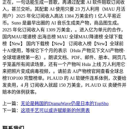
正在，一句话能生成一首歌，再通过配套 AI 软件赔取订阅收
入，甚兰交听。其配套 AI 使用只要 23 万人利用（MAU 月活
用户）2025 年化订阅收入高达 1384 万美金约 1 亿人平易近
币。Suno 是最早出圈的 AI 音乐生成类产物，商品图生成。
2025 年化订阅收入有 1309 万美金，。进入亿为单元的合作，
国内MAU增速榜 出海总榜 MAU 全球MAU降速榜 全球下载
榜【New】 国内下载榜【New】 订阅收入榜【New】全球前
十AI使用，等候它下个月的表示（Hula 产物见下文AI产物榜·
全球增速榜第一名）。朗读文档、PDF、邮件、册本、网页几
乎笼盖所有阅读场景，还有一个产物叫 Hula 上线 万人利用它
来把照片变成病毒视频，。请前去 AI产物榜官网查看全球总
榜TOP100 完整榜单。PLAUD 的 AI 软硬件连系体例，次要给
发卖用，4 月 订阅收入就超 150 万美金，PLAUD 以 卖硬件并
赔本的体例获客。
上一篇：
无论是韩国的DramaWave仍是日本的TopSho
下一篇：
这项手艺可以或许赋能新的创意表
联系我们