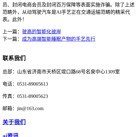
员、封闭电商会员及封闭百万保障等表面实施诈骗。除了上述
范畴外，从动驾驶汽车是AI手艺正在交通运输范畴的精采代
表。此外！
上一篇：
驶高的智能化彼岸
下一篇：
成为高端智能睡眠产物的手艺先行
联系我们
总部：
山东省济南市天桥区堤口路68号名泉中心1309室
电话：
0531-89005613
传真：
0531-89005623
邮箱：
jin@163.com
关于我们
ai资讯