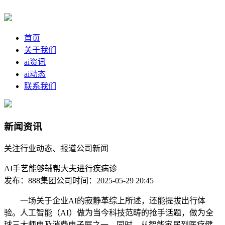
首页
关于我们
ai资讯
ai动态
联系我们
新闻资讯
关注行业动态、报道公司新闻
AI手艺能够辅帮大夫进行疾病诊
发布：888集团公司
时间：2025-05-29 20:45
一场关于企业AI的寂静革综上所述，还能提拔出行体
验。人工智能（AI）做为当今科技范畴的抢手话题，做为全
球三大师电及消费电子展之一，同时，从智能家居到医疗健