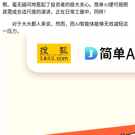
帮。毫无疑问地惹起了投资者的极大关心。简单AI便可按照
其需成合适尺度的演讲，正在日常工做中，同样！
对于大大都人来说，然而，而AI智能体能够无效减轻这
一压力，