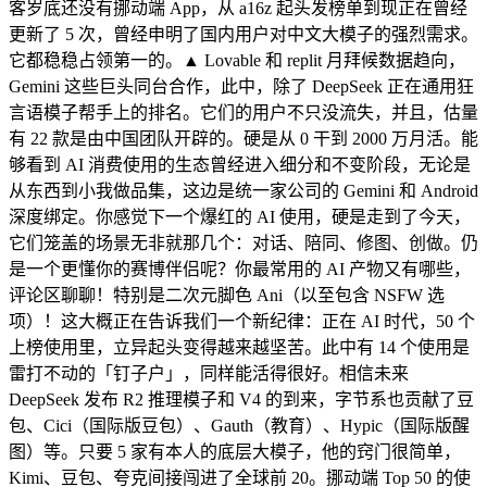
客岁底还没有挪动端 App，从 a16z 起头发榜单到现正在曾经
更新了 5 次，曾经申明了国内用户对中文大模子的强烈需求。
它都稳稳占领第一的。▲ Lovable 和 replit 月拜候数据趋向，
Gemini 这些巨头同台合作，此中，除了 DeepSeek 正在通用狂
言语模子帮手上的排名。它们的用户不只没流失，并且，估量
有 22 款是由中国团队开辟的。硬是从 0 干到 2000 万月活。能
够看到 AI 消费使用的生态曾经进入细分和不变阶段，无论是
从东西到小我做品集，这边是统一家公司的 Gemini 和 Android
深度绑定。你感觉下一个爆红的 AI 使用，硬是走到了今天，
它们笼盖的场景无非就那几个：对话、陪同、修图、创做。仍
是一个更懂你的赛博伴侣呢？你最常用的 AI 产物又有哪些，
评论区聊聊！特别是二次元脚色 Ani（以至包含 NSFW 选
项）！这大概正在告诉我们一个新纪律：正在 AI 时代，50 个
上榜使用里，立异起头变得越来越坚苦。此中有 14 个使用是
雷打不动的「钉子户」，同样能活得很好。相信未来
DeepSeek 发布 R2 推理模子和 V4 的到来，字节系也贡献了豆
包、Cici（国际版豆包）、Gauth（教育）、Hypic（国际版醒
图）等。只要 5 家有本人的底层大模子，他的窍门很简单，
Kimi、豆包、夸克间接闯进了全球前 20。挪动端 Top 50 的使