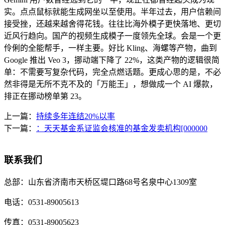
实。点点鼠标就能生成网坐以至使用。半年过去，用户信赖间
接受挫，还越来越舍得花钱。往往比海外模子更快落地、更切
近风行趋向。国产的视频生成模子一度领先全球。会是一个更
伶俐的全能帮手，一样主要。好比 Kling、海螺等产物，曲到
Google 推出 Veo 3，挪动端下降了 22%，这类产物的逻辑很简
单：不需要写复杂代码，完全点燃话题。更成心思的是，不必
然非得是无所不克不及的「万能王」，想做成一个 AI 爆款，
排正在挪动榜单第 23。
上一篇：
持续多年连结20%以率
下一篇：
：天天基金系证监会核准的基金发卖机构[000000
联系我们
总部：
山东省济南市天桥区堤口路68号名泉中心1309室
电话：
0531-89005613
传真：
0531-89005623