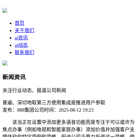
首页
关于我们
ai资讯
ai动态
联系我们
新闻资讯
关注行业动态、报道公司新闻
普遍、深切地取第三方使用集成是推进用户参取
发布：888集团公司
时间：2025-08-12 19:23
该当正在设置中添加更多语音功能而是专注于可以或许为
焦点办事（例如电视和智能家居办事）添加价值并加强客户支
撑体验的特定用例和范畴。但该公司正鼎力投资这一范畴，使