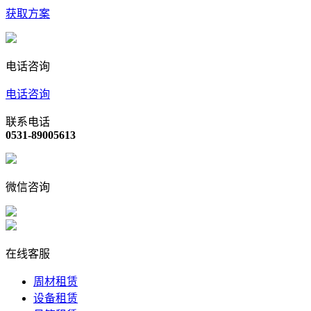
获取方案
电话咨询
电话咨询
联系电话
0531-89005613
微信咨询
在线客服
周材租赁
设备租赁